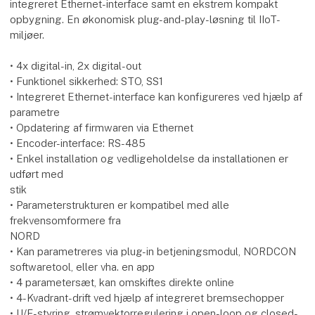
integreret Ethernet-interface samt en ekstrem kompakt
opbygning. En økonomisk plug-and-play-løsning til IIoT-
miljøer.
• 4x digital-in, 2x digital-out
• Funktionel sikkerhed: STO, SS1
• Integreret Ethernet-interface kan konfigureres ved hjælp af
parametre
• Opdatering af firmwaren via Ethernet
• Encoder-interface: RS-485
• Enkel installation og vedligeholdelse da installationen er
udført med
stik
• Parameterstrukturen er kompatibel med alle
frekvensomformere fra
NORD
• Kan parametreres via plug-in betjeningsmodul, NORDCON
softwaretool, eller vha. en app
• 4 parametersæt, kan omskiftes direkte online
• 4-Kvadrant-drift ved hjælp af integreret bremsechopper
• U/F-styring, strømvektorregulering i open-loop og closed-