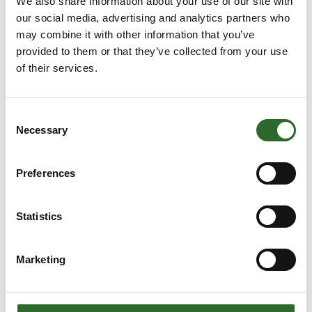
We also share information about your use of our site with
our social media, advertising and analytics partners who
may combine it with other information that you’ve
provided to them or that they’ve collected from your use
NORD ECO boks
of their services.
Consent
Necessary
Selection
UNIVERSAL motorer
Preferences
NXD overfladebeskyttelse
Statistics
Marketing