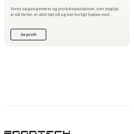
Vores salgsingeniører og produktspecialister, som dagligt
er på farten, er altid tæt på og kan hurtigt hjælpe med
beregninger og dimensionering til en given opgave.
Vi satser målrettet på at være en kompetent
Se profil
samarbejdspartner med et højt fagligt niveau.
NORD DRIVESYSTEMS A