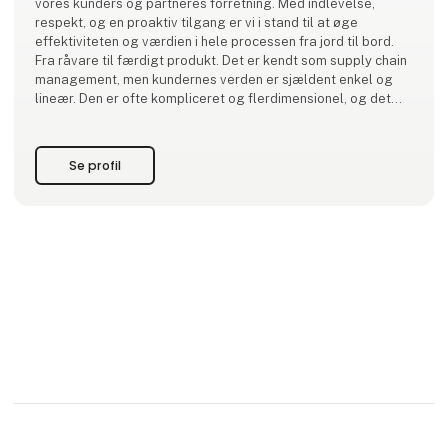
vores kunders og partneres forretning. Med indlevelse,
respekt, og en proaktiv tilgang er vi i stand til at øge
effektiviteten og værdien i hele processen fra jord til bord.
Fra råvare til færdigt produkt. Det er kendt som supply chain
management, men kundernes verden er sjældent enkel og
lineær. Den er ofte kompliceret og flerdimensionel, og det
kræver et tæt og åbent samarbejde for at finde de rigtige
løsninger.
Se profil
Vores tilgan