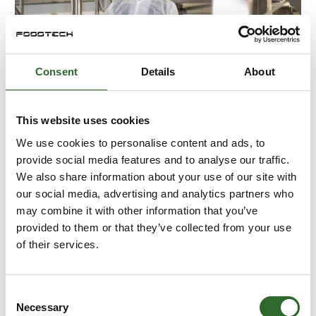
Consent
Details
About
13. september 2024
This website uses cookies
Outsourcing giver sikkerhed og
We use cookies to personalise content and ads, to
fleksibilitet
provide social media features and to analyse our traffic.
We also share information about your use of our site with
Det kan være en god forretning at outsource opgaver
our social media, advertising and analytics partners who
som blandinger og ompakning til en ekstern partner.
may combine it with other information that you’ve
provided to them or that they’ve collected from your use
of their services.
Et stabilt produktions-flow står højt på ønskelisten i
mange virksomheder.
Consent
Necessary
Forhold s
Selection