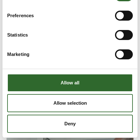
Preferences
Statistics
Marketing
25. september 2024
Unikke ingredienser giver recepten
særpræg
Allow all
Der kan være stor forskel på ingredienser, når det
kommer til oprindelse og fremstilling, men også
hvilken funktion de har i den endelige fødevare-
Allow selection
opskrift.
Deny
Der er stor forskel på, hvilken roll