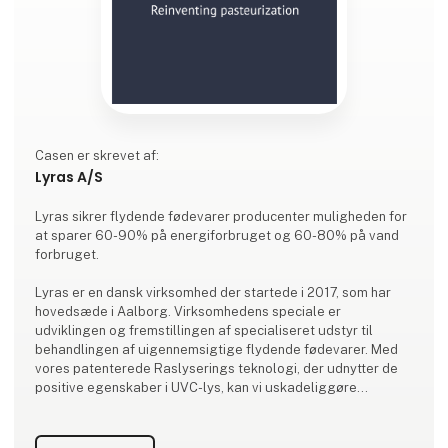
Casen er skrevet af:
Lyras A/S
Lyras sikrer flydende fødevarer producenter muligheden for
at sparer 60-90% på energiforbruget og 60-80% på vand
forbruget.
Lyras er en dansk virksomhed der startede i 2017, som har
hovedsæde i Aalborg. Virksomhedens speciale er
udviklingen og fremstillingen af specialiseret udstyr til
behandlingen af uigennemsigtige flydende fødevarer. Med
vores patenterede Raslyserings teknologi, der udnytter de
positive egenskaber i UVC-lys, kan vi uskadeliggøre
uønskede mikroorganismer i alle ikke gennemsigtige
væsker, så som juice. Alt vores forskning, udvikling og
produktion foregår i egne faciliteter