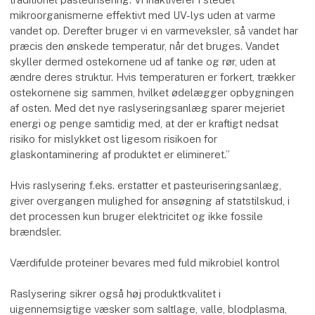
mikroorganismerne effektivt med UV-lys uden at varme
vandet op. Derefter bruger vi en varmeveksler, så vandet har
præcis den ønskede temperatur, når det bruges. Vandet
skyller dermed ostekornene ud af tanke og rør, uden at
ændre deres struktur. Hvis temperaturen er forkert, trækker
ostekornene sig sammen, hvilket ødelægger opbygningen
af osten. Med det nye raslyseringsanlæg sparer mejeriet
energi og penge samtidig med, at der er kraftigt nedsat
risiko for mislykket ost ligesom risikoen for
glaskontaminering af produktet er elimineret.”
Hvis raslysering f.eks. erstatter et pasteuriseringsanlæg,
giver overgangen mulighed for ansøgning af statstilskud, i
det processen kun bruger elektricitet og ikke fossile
brændsler.
Værdifulde proteiner bevares med fuld mikrobiel kontrol
Raslysering sikrer også høj produktkvalitet i
uigennemsigtige væsker som saltlage, valle, blodplasma,