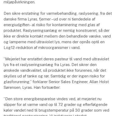
miljøpåvirkningen.
Den sikre erstatning for varmebehandling, raslysering, fra det
danske firma Lyras, fjerner – ud over ni tiendedele af
energiudgiften - al risiko for kontaminering med glas af
produktet. Raslyseringsanlæg er nemlig konstrueret, så der
ikke er direkte kontakt mellem den behandlede væske, vand
og lamperne med ultraviolet lys, mens der opnås optil en
Log12-reduktion af mikroorganismer i vand.
”Mejeriet har erstattet deres pasteur til vand med ultraviolet
lys fra et raslyseringsanlæg fra Lyras. Det sikrer den
ønskede vandkvalitet, så produktet ikke forurenes, når det
skylles ud af tanke og rør. Samtidig er der ingen risiko for
glasforurening,” forklarer Senior Sales Engineer, Allan Holst
Sørensen, Lyras. Han fortsætter:
”Den store energibesparelse vindes ved, at mejeriet nu
slipper for at varme vand op til 72 grader og efterfølgende
køler vandet ned til brugstemperatur på 30 grader som ved
traditionel pasteurisering. Vi inaktiverer i stedet