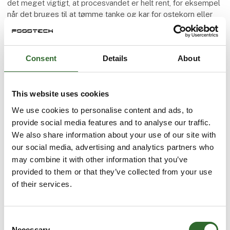
det meget vigtigt, at procesvandet er helt rent, for eksempel
når det bruges til at tømme tanke og kar for ostekorn eller
ved udskubning af produkt fra procesrør samt til procesvand
i osteproduktion. Raslysering inaktiverer effektivt alle
mikroorganismer og kan derfor ofte fuldt ud erstatte den
Consent
Details
About
traditionelle varmebehandling af både vand og produkt.
Billede forklaring:
This website uses cookies
Før: Pasteurisering af procesvand medførte før et højt
We use cookies to personalise content and ads, to
energiforbrug, fordi mejeriet først opvarmede vand til 72
provide social media features and to analyse our traffic.
grader og efterfølgende kølede vandet ned til
We also share information about your use of our site with
brugstemperatur på 30 grader. Når nedkølingen
our social media, advertising and analytics partners who
mislykkedes, blev produktet ofte ødelagt af for varmt vand
may combine it with other information that you’ve
ved udskylning.
provided to them or that they’ve collected from your use
of their services.
Nu: Raslyseringsteknologi fra Lyras inaktiverer alle
mikroorganismer effektivt med UV-lys uden at varme vandet
op. Derefter bruges en varmeveksler, så vandet har præcis
Consent
den ønskede temperatur på 30 grader, når det bruges.
Necessary