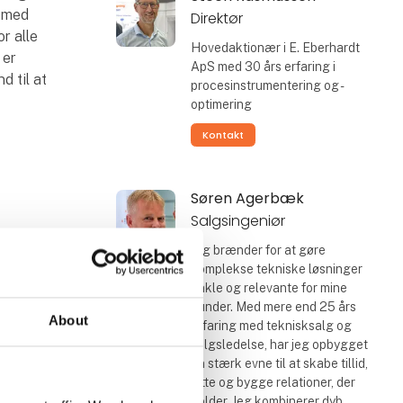
g med
Direktør
r alle
Hovedaktionær i E. Eberhardt
 er
ApS med 30 års erfaring i
d til at
procesinstrumentering og -
optimering
Kontakt
Søren Agerbæk
Salgsingeniør
Jeg brænder for at gøre
komplekse tekniske løsninger
enkle og relevante for mine
kunder. Med mere end 25 års
About
erfaring med teknisksalg og
salgsledelse, har jeg opbygget
en stærk evne til at skabe tillid,
lytte og bygge relationer, der
holder. Jeg kombinerer dyb