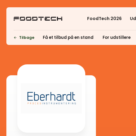
FoodTech 2026
Ud
Få et tilbud på en stand
For udstillere
Tilbage