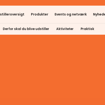
stilleroversigt
Produkter
Events og netværk
Nyhede
Derfor skal du blive udstiller
Aktiviteter
Praktisk