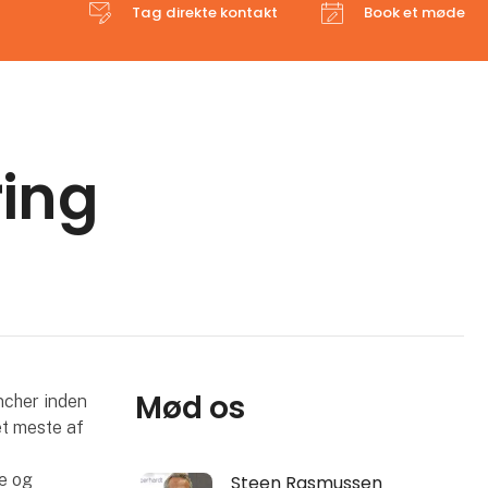
Tag direkte kontakt
Book et møde
ring
Mød os
ncher inden
et meste af
ge og
Steen Rasmussen