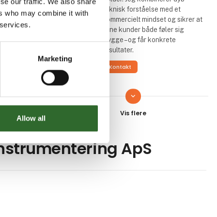
se our traffic. We also share
teknisk forståelse med et
ers who may combine it with
kommercielt mindset og sikrer at
 services.
mine kunder både føler sig
trygge – og får konkrete
resultater.
Marketing
Kontakt
keyboard_arrow_down
Kristian Rasmussen
Salgsingeniør
Allow all
Mangeårig salgserfaring med
elektriske aktuatorer og
sinstrumentering ApS
applikationer. Teknisk høj
kompetence og klar formidling.
Stærk ifm. kundesparring og -
udviklingsprojekter.
Kontakt