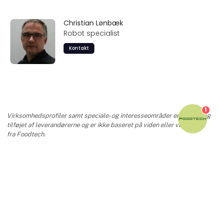
Christian Lønbæk
Robot specialist
Kontakt
1
Virksomhedsprofiler samt speciale- og interesseområder er udfyldt og
tilføjet af leverandørerne og er ikke baseret på viden eller vurdering
fra Foodtech.
keyboard_arrow_up