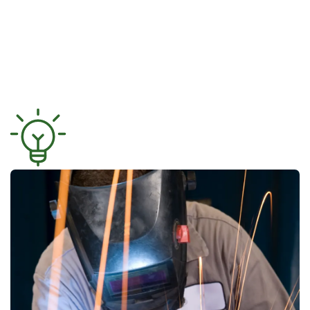
Interesse­områder
FoodTech henvender sig til hele
fødevareindustrien, hvor de primære
produktgrupper som du kan finde på FoodTech er:
Se alle leverandører her