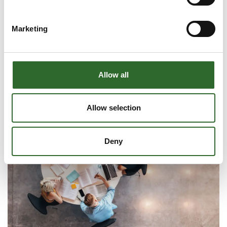
Marketing
Ingredienser og tilsætninger
Allow all
Allow selection
Deny