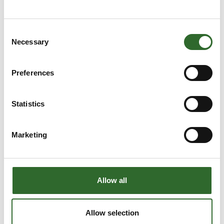
Consent
Necessary
Selection
Blue Line Fanless FPC-2600 DIN RAIL
Preferences
Statistics
Marketing
Allow all
Allow selection