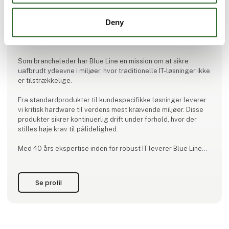
Deny
Produktet er tilføjet af:
Blue Line A/S
Som brancheleder har Blue Line en mission om at sikre
uafbrudt ydeevne i miljøer, hvor traditionelle IT-løsninger ikke
er tilstrækkelige.
Fra standardprodukter til kundespecifikke løsninger leverer
vi kritisk hardware til verdens mest krævende miljøer. Disse
produkter sikrer kontinuerlig drift under forhold, hvor der
stilles høje krav til pålidelighed.
Med 40 års ekspertise inden for robust IT leverer Blue Lines
løsninger dokumenterede resultater hos kunder verden over
og dækker brancher som medicinal, forsvar, maritim,
fødevareproduktion, kunstig intelligens og automatisering.
Se profil
Uanset