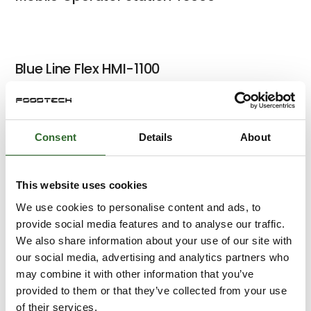
Blue Line Flex HMI-1100
Consent
Details
About
Blue Line Flex HMI-1200
This website uses cookies
We use cookies to personalise content and ads, to
Waterproof Panel Mount HMI 7200
provide social media features and to analyse our traffic.
Series
We also share information about your use of our site with
our social media, advertising and analytics partners who
may combine it with other information that you’ve
provided to them or that they’ve collected from your use
Waterproof HMI 7500 Series
of their services.