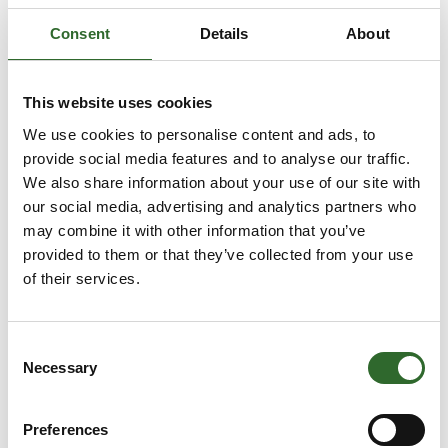
pH/konduktivitetsmätare kit, portabel
Consent
Details
About
This website uses cookies
AquaPro
We use cookies to personalise content and ads, to
provide social media features and to analyse our traffic.
We also share information about your use of our site with
our social media, advertising and analytics partners who
Trivorex
may combine it with other information that you’ve
provided to them or that they’ve collected from your use
of their services.
Consent
Necessary
Selection
Preferences