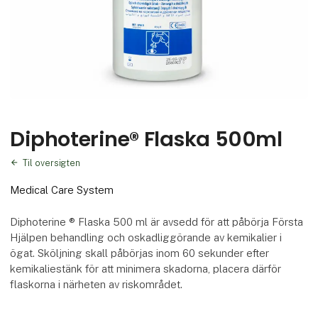
Diphoterine® Flaska 500ml
Til oversigten
Medical Care System
Diphoterine ® Flaska 500 ml är avsedd för att påbörja Första
Hjälpen behandling och oskadliggörande av kemikalier i
ögat. Sköljning skall påbörjas inom 60 sekunder efter
kemikaliestänk för att minimera skadorna, placera därför
flaskorna i närheten av riskområdet.