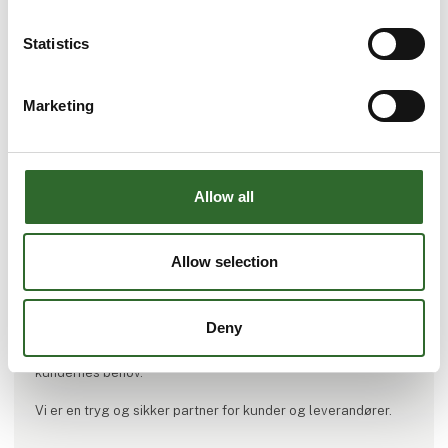
Statistics
Marketing
Allow all
Produktet er tilføjet af:
Medical Care System
Tryg og sikker kemikaliehåndtering for alle
Allow selection
Vi leverer erfarings- og evidensbaseret viden inden for
proceskemi, måleteknik samt personligt beskyttelse til
Deny
industri, offentlig forvaltning og myndigheder. Gennem salg
af højtydende og miljøtilpassede produkter sikrer vi
kundernes behov.
Vi er en tryg og sikker partner for kunder og leverandører.