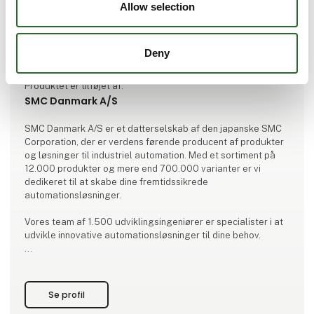
Allow selection
Deny
Produktet er tilføjet af:
SMC Danmark A/S
SMC Danmark A/S er et datterselskab af den japanske SMC
Corporation, der er verdens førende producent af produkter
og løsninger til industriel automation. Med et sortiment på
12.000 produkter og mere end 700.000 varianter er vi
dedikeret til at skabe dine fremtidssikrede
automationsløsninger.
Vores team af 1.500 udviklingsingeniører er specialister i at
udvikle innovative automationsløsninger til dine behov.
Med vores hovedkontor i Horsens og et landsdækkende
netværk af forhandlere er vi altid tæt på dig, så vi kan levere
ekspertise og engagement i at skabe de optimale
Se profil
automationsløsni