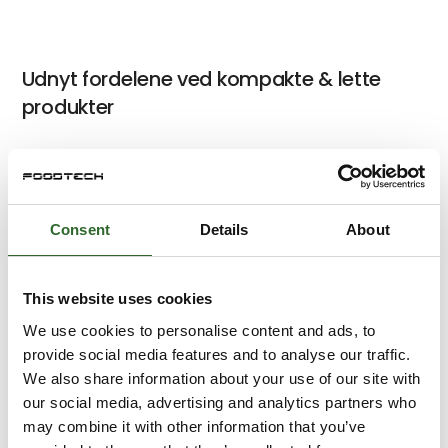
Udnyt fordelene ved kompakte & lette
produkter
Integreret kontroller og nem
Consent
Details
About
programmering med SMC's nye
elektriske lineære enheder
This website uses cookies
We use cookies to personalise content and ads, to
provide social media features and to analyse our traffic.
Ny kondensationssensor PSH-serien
We also share information about your use of our site with
our social media, advertising and analytics partners who
may combine it with other information that you’ve