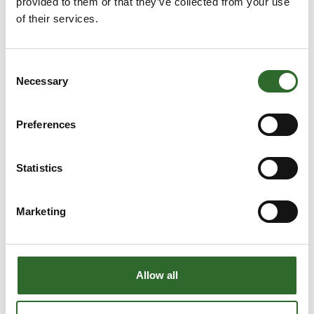
provided to them or that they’ve collected from your use
Nye elektriske aktuatorer - Designet til
of their services.
fødevareindustrien
Consent
Necessary
Selection
Clean Design ventilmanifold
Preferences
Statistics
Marketing
Allow all