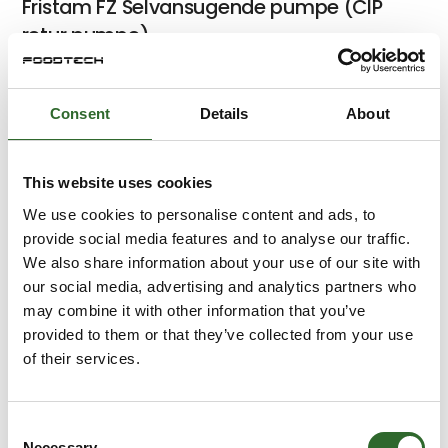
Fristam FZ Selvansugende pumpe (CIP
retur pumpe)
Consent
Details
About
Fristam FK
This website uses cookies
We use cookies to personalise content and ads, to
Fristam FDS
provide social media features and to analyse our traffic.
We also share information about your use of our site with
Dobbeltskruespindelpumpe.
our social media, advertising and analytics partners who
may combine it with other information that you’ve
provided to them or that they’ve collected from your use
of their services.
Fristam FL Pumper
Consent
Necessary