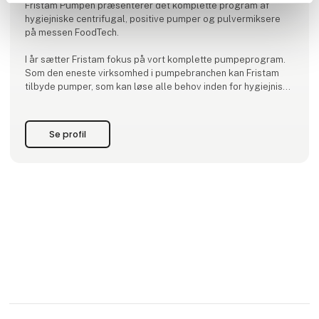
Fristam Pumpen præsenterer det komplette program af
hygiejniske centrifugal, positive pumper og pulvermiksere
på messen FoodTech.
I år sætter Fristam fokus på vort komplette pumpeprogram.
Som den eneste virksomhed i pumpebranchen kan Fristam
tilbyde pumper, som kan løse alle behov inden for hygiejniske
pumper.
Det komplette pumpe program indebærer et stort og bredt
udvalg af pumper.
Se profil
Fristam FP centrifugalpumper, som også kan leveres i FPH
højtryks version. Fristam tilbyder også FM multi-stage højtry