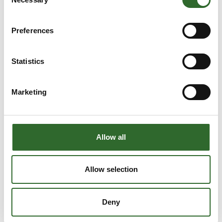
Selection
Preferences
Statistics
Marketing
Allow all
Produktet er tilføjet af:
Allow selection
Fristam Pumpen KG (GmbH & Co.)
Fra Fristam FP til FDS – det komplette program i hygiejniske
Deny
pumper og pulvermiksere……