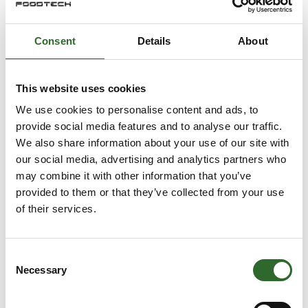
400x300x270 mm
Consent
Details
About
Plastkasse Basicline perf. m
This website uses cookies
håndtagshul 400x300x170 mm
We use cookies to personalise content and ads, to
provide social media features and to analyse our traffic.
We also share information about your use of our site with
our social media, advertising and analytics partners who
Plastkasse Basicline perf. m
may combine it with other information that you’ve
håndtagshul 400x300x220 mm
provided to them or that they’ve collected from your use
of their services.
Consent
Necessary
Selection