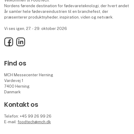
Velkommen til FoodTech.
Nordens førende destination for fødevareteknologi, der hvert andet
år samler hele fødevareindustrien til en branchefest, der
præsenterer produktnyheder, inspiration, viden og netværk.
Vi ses igen, 27. - 29. oktober 2026
Facebook
LinkedIn
Find os
MCH Messecenter Herning
Vardevej 1
7400 Herning
Danmark
Kontakt os
Telefon: +45 99 26 99 26
E-mail:
foodtech@mch.dk