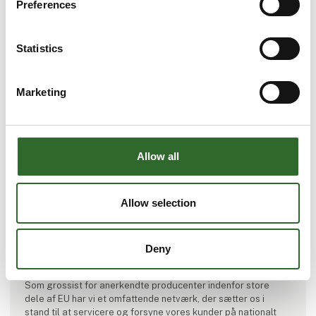
Preferences
Statistics
Marketing
Allow all
Produktet er tilføjet af:
Dansk Transport Emballage A/S
Allow selection
Dansk Transport Emballage A/S er et handelsselskab, der
gennem mere end 30 år har tilvejebragt og leveret
standardiserede og kundetilpassede plastløsninger for
transport, lager og opbevaring til større private industrier og
Deny
offentlige virksomheder.
Som grossist for anerkendte producenter indenfor store
dele af EU har vi et omfattende netværk, der sætter os i
stand til at servicere og forsyne vores kunder på nationalt