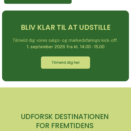
BLIV KLAR TIL AT UDSTILLE
Tilmeld dig vores salgs- og markedsførings kick-off.
1. september 2026 fra kl. 14.00 - 15.00
Tilmeld dig her
UDFORSK DESTINATIONEN
FOR FREMTIDENS