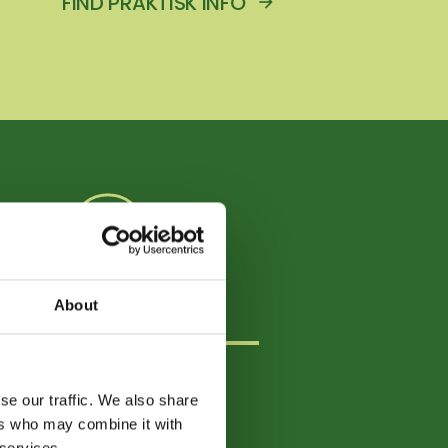
FIND PRAKTISK INFO
INFO TIL UDSTILLERE
About
CH
se our traffic. We also share
ers who may combine it with
 services.