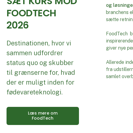
SÆT KURS MOD
og løsninge
FOODTECH
branchens ek
sætte retnin
2026
FoodTech byd
inspirerend
Destinationen, hvor vi
giver nye per
sammen udfordrer
status quo og skubber
Allerede in
fra udstille
til grænserne for, hvad
samlet overbl
der er muligt inden for
fødevareteknologi.
Læs mere om
FoodTech