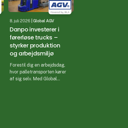
8. juli 2026
| Global AGV
Danpo investerer i
førerløse trucks –
styrker produktion
og arbejdsmiljø
Forestil dig en arbejdsdag,
hvor palletransporten kører
af sig selv. Med Global
AGV flyttes
medarbejdernes opgaver
fra ensformige ture til
opgaver, der kræver
omtanke og kvalitet.
AGV’en transporterer