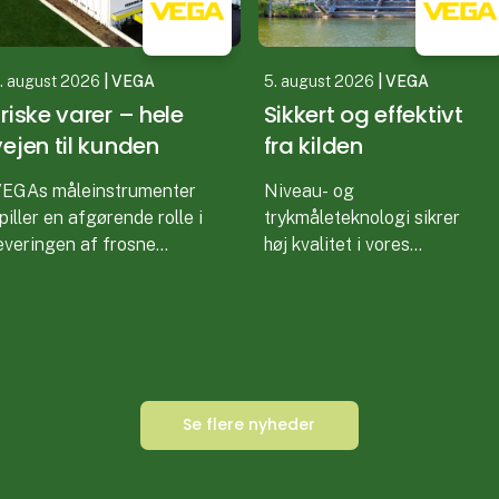
. august 2026
| VEGA
5. august 2026
| VEGA
Friske varer – hele
Sikkert og effektivt
vejen til kunden
fra kilden
EGAs måleinstrumenter
Niveau- og
piller en afgørende rolle i
trykmåleteknologi sikrer
everingen af frosne
høj kvalitet i vores
røntsager
drikkevand
pinat og minestrone er
Rensning af drikkevand er
landt de bedst sælgende
en kompleks proces, hvor
rodukter fra Italiens
mange parametre skal
tørste kølelager. For at
overvåges nøje for at sikre,
Se flere nyheder
ikre, at fødev
at vandet lever op til de hø