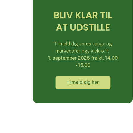
BLIV KLAR TIL
AT UDSTILLE
Tilmeld dig vores salgs- og
markedsførings kick-off.
1. september 2026 fra kl. 14.00
- 15.00
Tilmeld dig her