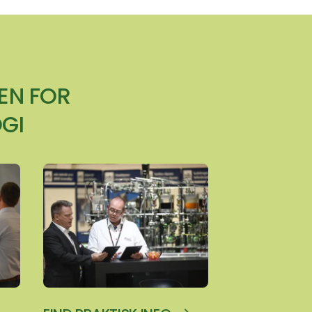
EN FOR
GI