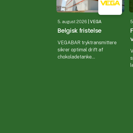
5. august 2026
| VEGA
5
Belgisk fristelse
VEGABAR tryktransmittere
sikrer optimal drift af
V
chokoladetanke
s
l
Når vi tænker på
g
chokolade, tænker vi som
regel på velkendte mærker
S
som Milka, Mars eller Ritter
b
Sport. Barry Callebaut er
p
derimod må
s
s