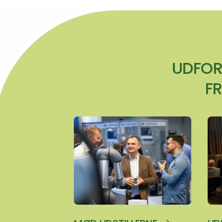
UDFOR
F