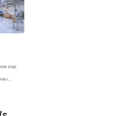
ste stop:
via i
ser
objekter.
/S