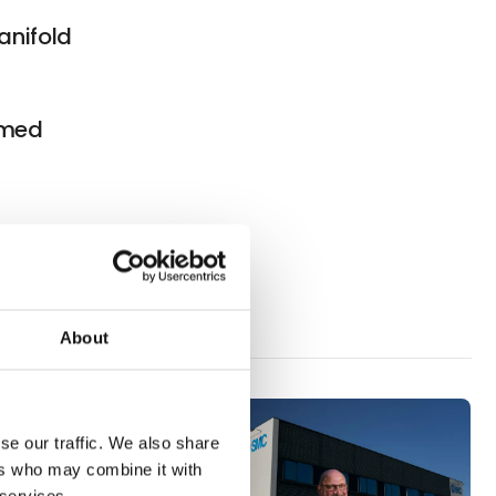
nifold
 med
A/S
About
se our traffic. We also share
ers who may combine it with
 services.