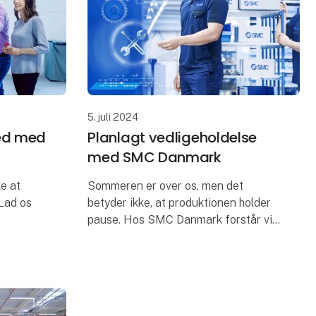
I Horsens e
5. juli 2024
ed med
Planlagt vedligeholdelse
med SMC Danmark
e at
Sommeren er over os, men det
 Lad os
betyder ikke, at produktionen holder
pause. Hos SMC Danmark forstår vi
finder alt
vigtigheden af at holde din
validerede
produktion kørende.
un
Hvis uheldet er ude og der sker
nedbrud, står vi kl