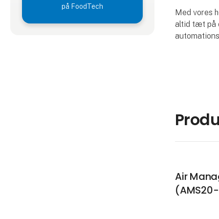
på FoodTech
Med vores h
altid tæt på
automations
Produ
Air Man
(AMS20-