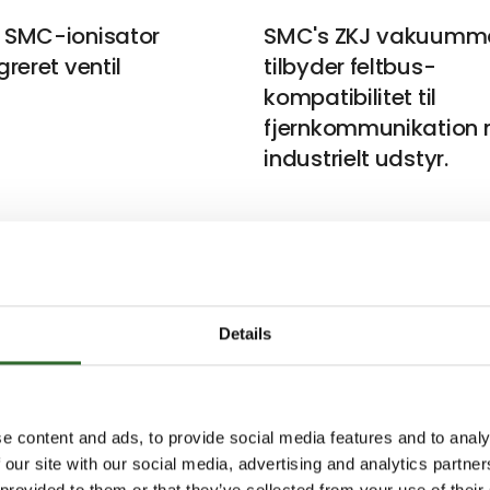
 SMC-ionisator
SMC's ZKJ vakuumma
reret ventil
tilbyder feltbus-
kompatibilitet til
fjernkommunikation
industrielt udstyr.
ler skrevet af SMC Danmark 
Details
e content and ads, to provide social media features and to analy
 our site with our social media, advertising and analytics partn
 provided to them or that they’ve collected from your use of their