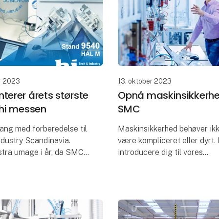
r 2023
13. oktober 2023
terer årets største
Opnå maskinsikkerh
 hi messen
SMC
 gang med forberedelse til
Maskinsikkerhed behøver ikk
ndustry Scandinavia.
være kompliceret eller dyrt.
stra umage i år, da SMC
introducere dig til vores
rer 25 års jubilæum.
sikkerhedsløsninger, hvor du 
fra sikkerhedsprodukter til 
ores stand 9540 i hal M
komponenter baseret på gr
t andet vo