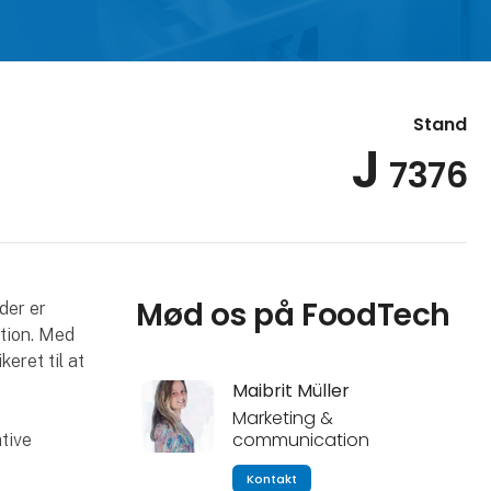
Stand
J
7376
Mød os på FoodTech
der er
ation. Med
eret til at
Maibrit Müller
Marketing &
communication
ative
Kontakt