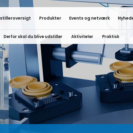
stilleroversigt
Produkter
Events og netværk
Nyhede
Derfor skal du blive udstiller
Aktiviteter
Praktisk