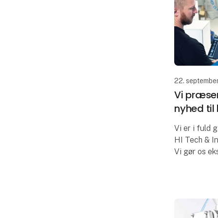
22. septembe
Vi præsen
nyhed til
Vi er i fuld
HI Tech & I
Vi gør os ek
Danmark fej
Kom forbi v
og se bland