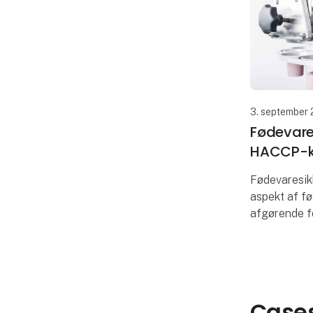
3. september
Fødevare
HACCP-k
Fødevaresikk
aspekt af fø
afgørende f
folkesundhe
tillid og sik
sektorens ju
Fødevare si
Cases