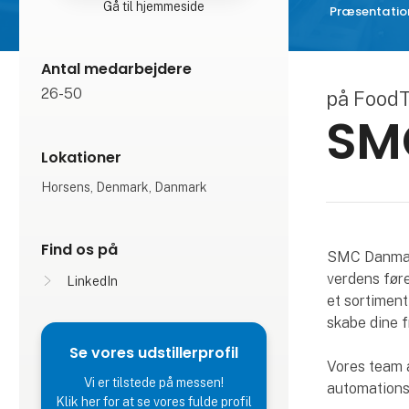
Gå til hjemmeside
Præsentatio
Antal medarbejdere
26-50
på Food
SM
Lokationer
Horsens, Denmark, Danmark
Find os på
SMC Danmark
verdens føre
LinkedIn
et sortiment
skabe dine 
Se vores udstillerprofil
Vores team a
Vi er tilstede på messen!
automationsl
Klik her for at se vores fulde profil