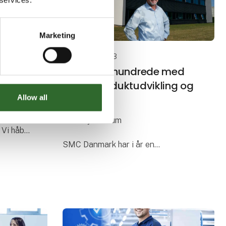
Marketing
23. august 2023
alle
Et kvart århundrede med
r
intens produktudvikling og
vækst
Allow all
e en
 solskin,
25 års jubilæum
Vi håber,
 ferien
SMC Danmark har i år en
betydningsfuld milepæl, da
virksomheden siden 1998 har leveret
pneumatiske og elektriske
bevægelsesløsninger til
maskinbyggere og industrier.