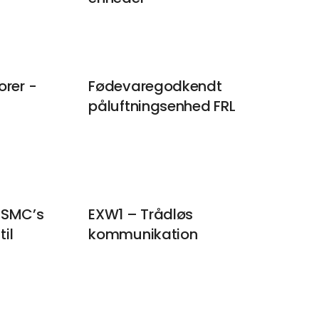
orer -
Fødevaregodkendt
påluftningsenhed FRL
 SMC’s
EXW1 – Trådløs
til
kommunikation