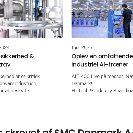
 2024
1. juli 2025
sikkerhed &
Oplev en omfattende
rav
industriel AI-træner
erhed er et kritisk
AIT-400 Live på messer! Næ
devareindustrien,
Danmark!
or at beskytte
Hi Tech & Industry Scandina
den, bevare forbrugernes
Herning stand M9750.
re overholdelse af
ridiske standarder.
Kernefunktioner & anvendel
k
⇢ Kunstigt syn – Identificér 
 skrevet af SMC Danmark A