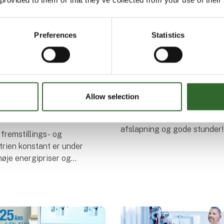
Preferences
Statistics
12. juli 2023
SMC Danmark ønsker 
en fantastisk somme
sninger til at
Allow selection
SMC Danmark ønsker jer all
kostningerne
fantastisk sommer fyldt med
afslapning og gode stunder! 
r fremstillings- og
at I får mulighed for at nyde
trien konstant er under
og lade batterierne op. ☀
høje energipriser og
givning om udledning af
Vi vil gerne minde jer om, a
 det relevante spørgsmål:
åde, hvorpå man