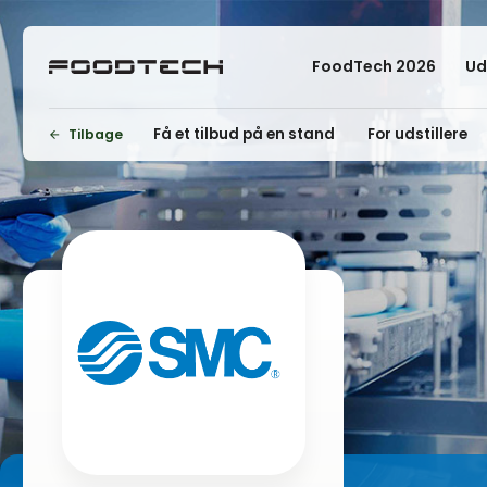
FoodTech 2026
Ud
Få et tilbud på en stand
For udstillere
Tilbage