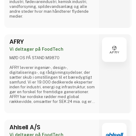
industri, fødevareindustri, kemisk industri,
vandforsyning, spildevandsanlæg og alle
andre steder hvor man håndterer flydende
medier.
AFRY
Vi deltager på FoodTech
MØD OS PÅ STAND M9870
AFRY leverer ingeniør-, design-,
digitaliserings-, og rådgivningsydelser, der
sætter skub i omstillingen til et bæredygtigt
samfund. Vi er 19.000 dedikerede eksperter
inden for industri, energi og infrastruktur, som
gør en forskel for fremtidige generationer.
AFRY har nordiske rødder med global
rækkevidde, omsætter for SEK 24 mia. og er
børsnoteret på Nasdaq Stockholm. Making
Future
Ahlsell A/S
Vi deltager på FoodTech