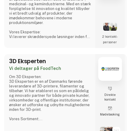
medicinal- og kemiindustrierne. Med en stærk
forpligtelse til innovation og kvalitet tilbyder
vi et bredt udvalg af produkter, der
imødekommer behovene i moderne
produktionsmiljøer.
Vores Ekspertise:
Vi leverer skræddersyede løsninger inden for
2 kontakt­
rustfri tanke, procesudstyr og tilbehør,
personer
herunder CSC-forbindelser, mandekarme og
meget mere. Vores produkter er designet til
at sikre både sikkerhed og effektivitet i dine
3D Eksperten
produktionsprocesser.
Vi deltager på FoodTech
Hvorfor Vælge Os?
Vi kombinerer omfattende branchekendskab
Om 3D Eksperten:
med en passion for at levere pålidelige
3D Eksperten er en af Danmarks førende
produkter
leverandøre af 3D-printere, filamenter og
tilbehør. Vi har etableret os som en pålidelig
Direkte
og innovativ partner for både private kunder,
kontakt
virksomheder og offentlige institutioner, der
ønsker at udforske og udnytte mulighederne
inden for 3D-print.
Møde­booking
Vores Sortiment:
Vi tilbyder et omfattende sortiment af 3D-
printere fra anerkendte mærker som