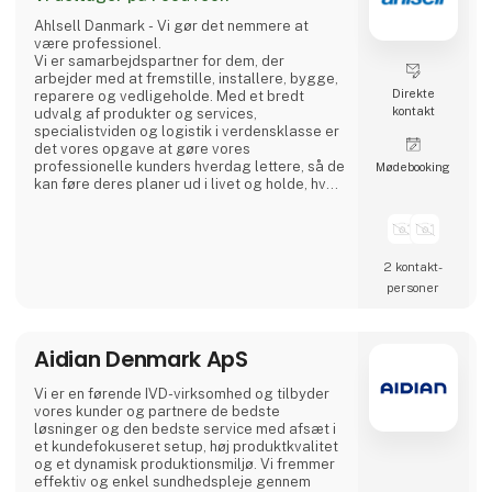
Ahlsell Danmark - Vi gør det nemmere at
være professionel.
Vi er samarbejdspartner for dem, der
arbejder med at fremstille, installere, bygge,
Direkte
reparere og vedligeholde. Med et bredt
kontakt
udvalg af produkter og services,
specialistviden og logistik i verdensklasse er
det vores opgave at gøre vores
professionelle kunders hverdag lettere, så de
Møde­booking
kan føre deres planer ud i livet og holde, hvad
de lover.
Vi betragter os selv som en faglig allieret og
tager ansvar for at hjælpe vores kunder i en
2 kontakt­
verden, hvor den eneste konstant er
personer
forandring. Med vores leverandører i ryggen
er vi altid på forkant, så vi sammen med vores
kunder kan reagere på ændrede
Aidian Denmark ApS
Vi er en førende IVD-virksomhed og tilbyder
vores kunder og partnere de bedste
løsninger og den bedste service med afsæt i
et kundefokuseret setup, høj produktkvalitet
og et dynamisk produktionsmiljø. Vi fremmer
effektiv og enkel sundhedspleje gennem