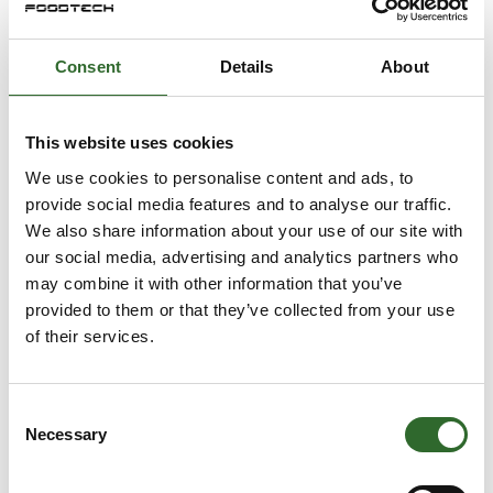
sætter altid dine behov i centrum. Vi hjælper
dig med at skræddersy en løsning hvad enten
det gælder enkelte produkter eller hele
Direkte
systemer. Vores kvalitetsmål er at kunne
Consent
Details
About
kontakt
levere et korrekt tilpasset produkt, med de
rigtige funktioner, til aftalt tid og ikke mindst
til den rigtige pris. De produkter Ninolab har
valgt at forhandle, er alle nøje udvalgt blandt
Møde­booking
This website uses cookies
leverandører fra hele verden.
We use cookies to personalise content and ads, to
15 opslag
provide social media features and to analyse our traffic.
seneste fra 19. oktober 2022
We also share information about your use of our site with
our social media, advertising and analytics partners who
Aage Christensen A/S
may combine it with other information that you’ve
Vi deltager på FoodTech
provided to them or that they’ve collected from your use
of their services.
Aa​ge Christensen har over 80 års erfaring
med levering af produkter og løsninger til
farma-, fødevare- og den kemiske industri.
Consent
Necessary
Selection
ABB A/S