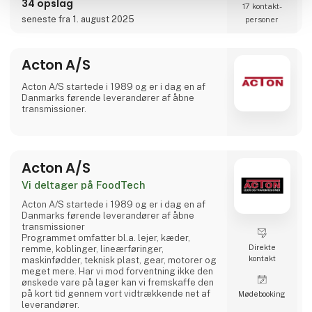
34 opslag
17 kontakt­
noteret på SIX Swiss Exchange (ABBN) og
Nasdaq Stockholm (ABB). www.abb.com
seneste fra 1. august 2025
personer
Acton A/S
Acton A/S startede i 1989 og er i dag en af
Danmarks førende leverandører af åbne
transmissioner.
Acton A/S
Vi deltager på FoodTech
Acton A/S startede i 1989 og er i dag en af
Danmarks førende leverandører af åbne
transmissioner
Programmet omfatter bl.a. lejer, kæder,
Direkte
remme, koblinger, lineærføringer,
kontakt
maskinfødder, teknisk plast, gear, motorer og
meget mere. Har vi mod forventning ikke den
ønskede vare på lager kan vi fremskaffe den
på kort tid gennem vort vidtrækkende net af
Møde­booking
leverandører.