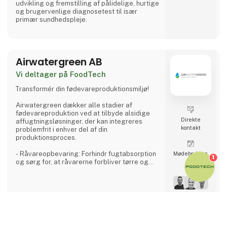
udvikling og fremstilling af pålidelige, hurtige
og brugervenlige diagnosetest til især
primær sundhedspleje.
Airwatergreen AB
Vi deltager på FoodTech
Transformér din fødevareproduktionsmiljø!
Airwatergreen dækker alle stadier af
fødevareproduktion ved at tilbyde alsidige
Direkte
affugtningsløsninger, der kan integreres
kontakt
problemfrit i enhver del af din
produktionsproces.
- Råvareopbevaring: Forhindr fugtabsorption
Møde­booking
1
og sørg for, at råvarerne forbliver tørre og
brugbare.
- Produktionsområder: Undgå kondens og
oprethold et hygiejnisk miljø under
produktionen.
4 opslag
3 kontakt­
- Emballering: Beskyt færdige produkter mod
seneste fra 2. september 2024
personer
fugt, der kan kompromittere emballagens
keyboard_arrow_up
integritet.
- Opbevaring og distribution: Sikr langvarig