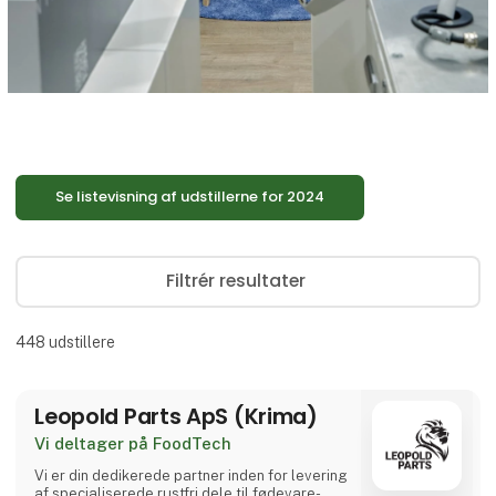
Se listevisning af udstillerne for 2024
Filtrér resultater
448
udstillere
Leopold Parts ApS (Krima)
Vi deltager på FoodTech
Vi er din dedikerede partner inden for levering
af specialiserede rustfri dele til fødevare-,