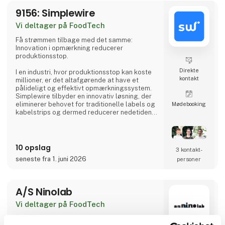
9156: Simplewire
Vi deltager på FoodTech
Få strømmen tilbage med det samme:
Innovation i opmærkning reducerer
produktionsstop.
Direkte
I en industri, hvor produktionsstop kan koste
kontakt
millioner, er det altafgørende at have et
pålideligt og effektivt opmærkningssystem.
Simplewire tilbyder en innovativ løsning, der
eliminerer behovet for traditionelle labels og
Møde­booking
kabelstrips og dermed reducerer nedetiden i
fødevareproduktionsanlæg betydeligt.
Hvordan fungerer Simplewire?
10 opslag
3 kontakt­
Simplewires digitale opmærkningssystem
seneste fra 1. juni 2026
personer
indlejrer et unikt ID i alle elektriske
installationer, der er forbundet til en sikring.
Dette ID kan scannes overalt langs kabler og
ledninger, hvilket giver præcis og øjeblikkelig
A/S Ninolab
Vi deltager på FoodTech
Hos Ninolab har vi fokus på høj kvalitet og