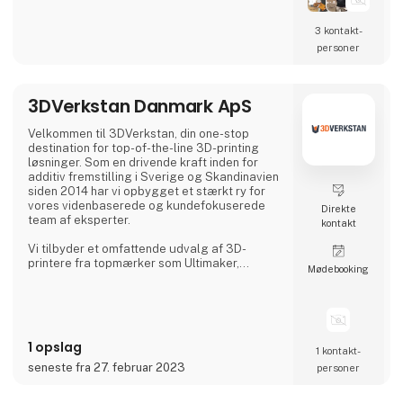
Anycubic, Creality og UltiMaker. Vores udvalg
inkluderer også vores eget premium
3 kontakt­
filamentmærke, 3DE Premium Filament, som
personer
findes i mange forskellige typer, herunder
3DE Max, 3DE Silky, PBT+, KungFuFlex og
mange flere. Dette sikrer, at vores kunder alt
3DVerkstan Danmark ApS
Velkommen til 3DVerkstan, din one-stop
destination for top-of-the-line 3D-printing
løsninger. Som en drivende kraft inden for
additiv fremstilling i Sverige og Skandinavien
siden 2014 har vi opbygget et stærkt ry for
vores videnbaserede og kundefokuserede
Direkte
team af eksperter.
kontakt
Vi tilbyder et omfattende udvalg af 3D-
printere fra topmærker som Ultimaker,
Møde­booking
Formlabs, Markforged, Meltio og MiniFactory
og sikrer produktkvalitet, enestående service
og support. Vores tætte samarbejde med
brancheførende virksomheder gør det muligt
for os at levere avanceret 3D-printteknologi
1 opslag
til kunder over hele verden.
1 kontakt­
seneste fra 27. februar 2023
personer
Hos 3DVerkstan har vi stor erfaring og viden i