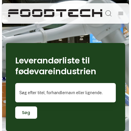
Søg
Leverandørliste til
fødevareindustrien
Søg efter titel, forhandlernavn eller lignende.
Søg