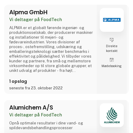
Alpma GmbH
Vi deltager på FoodTech
ALPMA er et globalt førende ingeniør- og
produktionsselskab, der producerer maskiner
og installationer til mejeri- og
fødevareindustrien. Vores divisioner af
Direkte
proces-, ostefremstilling, udskæring og
kontakt
emballeringsteknologi sætter benchmarks i
effektivitet og pålidelighed. Vi tilbyder vores
kunder og partnere, fra små og mellemstore
virksomheder op til store globale grupper, et
Møde­booking
unikt udvalg af produkter - fra højt
specialiserede individuelle maskiner til
komplette systemløsninger.
1 opslag
seneste fra 23. oktober 2022
Alumichem A/S
Vi deltager på FoodTech
Opnå optimale resultater i dine vand- og
spildevandsbehandlingsprocesser