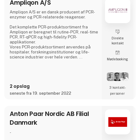
Ampliqon A/S
AMMcare – digitalt værktøj
AMMdrive – det bedste fra to verdner
Ampliqon A/S er en dansk producent af PCR-
enzymer og PCR-relaterede reagenser.
Kom og fortæl os, hvad der er interessant og
brugbart for dig.
Det komplette PCR-produktsortiment fra
Ampliqon er beregnet til rutine-PCR, real-time
PCR, RT-qPCR og high-fidelity PCR-
Direkte
applikationer.
kontakt
Vores PCR-produktsortiment anvendes på
hospitaler, forskningsinstitutioner og life-
science industrier over hele verden.
Møde­booking
PCR bruges til diagnostiske formål, påvisning
af bakterier, vira og parasitter, test for
genetiske lidelser etc. Ampliqon udvikler
løbende unikke PCR-enzymløsninger, f.eks. en
højkoncentreret glycerolfri Taq-polymerase
2 opslag
som er optimeret til automatisering og
3 kontakt­
frysetørring.
seneste fra 19. september 2022
personer
Anton Paar Nordic AB Filial
Danmark
-