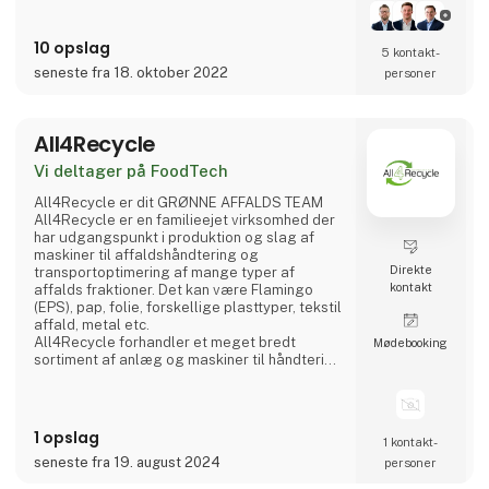
Vores medarbejdere har alle bred erfaring
inden for deres respektive områder, hvilket
10 opslag
5 kontakt­
sikrer jer kompetent og sikker vejledning
seneste fra 18. oktober 2022
personer
samt det rigtige udstyr til opgaven.
Vi er leverandør af en bred vifte af
anerkendte brands, og vores omfattende
All4Recycle
produktprogram består af
højkvalitetspumper, ventiler, slanger,
Vi deltager på FoodTech
omrørere og mixere, rør og fi
All4Recycle er dit GRØNNE AFFALDS TEAM
All4Recycle er en familieejet virksomhed der
har udgangspunkt i produktion og slag af
maskiner til affaldshåndtering og
Direkte
transportoptimering af mange typer af
kontakt
affalds fraktioner. Det kan være Flamingo
(EPS), pap, folie, forskellige plasttyper, tekstil
affald, metal etc.
All4Recycle forhandler et meget bredt
Møde­booking
sortiment af anlæg og maskiner til håndtering
og transportoptimering af affald og vores
kunder findes over det meste af Europa.
Vi er total leverandør og samarbejdspartner
på affaldshåndtering og er herefter aftagere
1 opslag
1 kontakt­
af affaldet og bringer det videre til en lang
seneste fra 19. august 2024
personer
række af virksomheder, der garanter