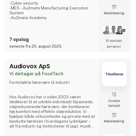
-Cyber security
-MES - Au2mate Manufacturing Execution
System
Møde­booking
-Au2mate Academy
-24/7 HOTLINE service
Vi glæder os til at byde alle besøgende
velkommen på stand M9970!
7 opslag
10 kontakt­
seneste fra 20. august 2025
personer
Audiovox ApS
Vi deltager på FoodTech
Formstøbte høreværn til industri
Hos Audiovox har vi siden 2003 været
Direkte
dedikeret til at udvikle individuelt tilpassede,
kontakt
støjreducerende høreværn, der kombinerer
høj komfort med effektiv støjreduktion. Vi
hjælper både virksomheder og private med at
beskytte hørelsen i hverdagens lydmiljøer –
Møde­booking
alt fra industri og institutioner til jagt, musik
og motorsport.