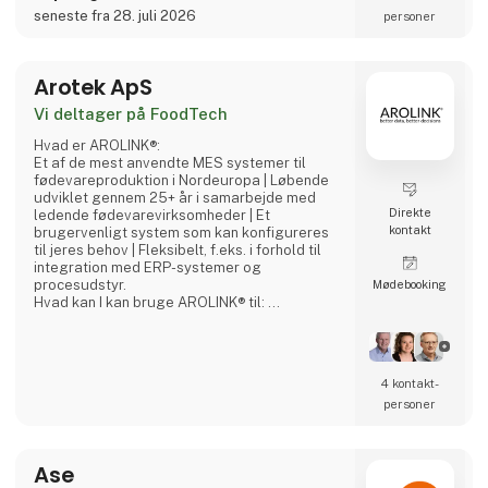
er i stand til at vakuumpakke pulver med
seneste fra 28. juli 2026
personer
vores posefyldningsmaskiner.
Arotek ApS
Vi deltager på FoodTech
Hvad er AROLINK®:
Et af de mest anvendte MES systemer til
fødevareproduktion i Nordeuropa | Løbende
udviklet gennem 25+ år i samarbejde med
Direkte
ledende fødevarevirksomheder | Et
kontakt
brugervenligt system som kan konfigureres
til jeres behov | Fleksibelt, f.eks. i forhold til
integration med ERP-systemer og
procesudstyr.
Møde­booking
Hvad kan I kan bruge AROLINK® til:
Modtage råvarer, hjælpestoffer og
emballage | Planlægge jeres produktioner |
Registrere forbrug og færdigmelde
produktioner | Følge op på udbytter på
4 kontakt­
ledelsesniveau og på detaljeret niveau |
personer
Holde styr på jeres lagre | Pakke og
etikettere færdigvarer | Ekspedere
færdigvarer | Sikre og dokumenter
Ase