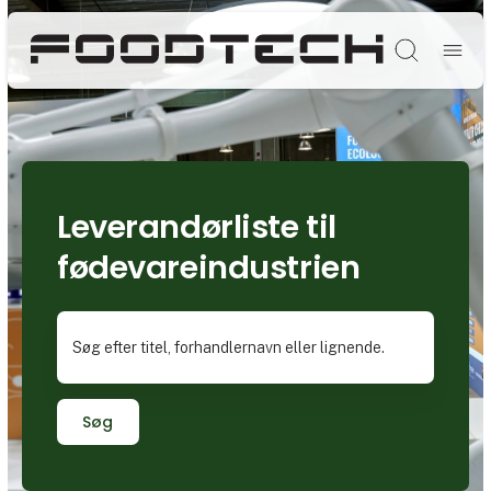
Søg
Leverandørliste til
fødevareindustrien
Søg efter titel, forhandlernavn eller lignende.
Søg