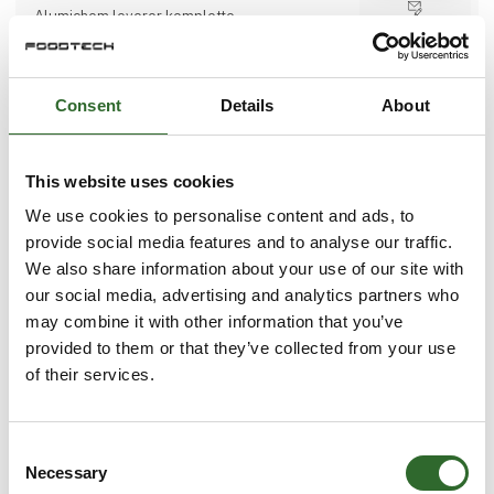
Alumichem leverer komplette
Direkte
vandbehandlingsløsninger designet
kontakt
udelukkende til fødevare- og
drikkevareindustrien. Vi tilbyder en
omfattende suite af avancerede teknologier
Consent
Details
About
og specialiserede kemiske løsninger til at
imødekomme alle dine vandrelaterede behov.
Kvaliteten af vand, der bruges i dine
4 opslag
2 kontakt­
produktionsprocesser, påvirker direkte
This website uses cookies
seneste fra 27. september 2024
personer
sikkerheden og den samlede succes for dine
produkter. Derfor er vi her for at give dig
We use cookies to personalise content and ads, to
omfattende vandbehandlingsløsninger, der er
provide social media features and to analyse our traffic.
skræddersyet til dine specifikke behov.
Alvar Mist ehf.
We also share information about your use of our site with
- Sænk driftsomkostningerne
Bakterier kan angribe virksomheder i gennem
our social media, advertising and analytics partners who
- Opfyld strenge udledningskrav
flere kanaler og områder. Af den grund har
may combine it with other information that you’ve
ALVAR udviklet kemiske
støvregnsopløsninger til at bekæmpe alle
provided to them or that they’ve collected from your use
mulige kilder til infektioner, såsom bakterier
of their services.
(Listeria, Salmonella, E. Coli osv.), virusser
Direkte
eller fungi.
kontakt
Traditionelle desinfektionsmetoder
indebærer manuel rengøring og desinfektion
Consent
af områder for fødevareforarbejdning, hvor
Møde­booking
der følger et væsentligt behov for vand og
Necessary
Selection
anvendelse af store mængder kemikalier