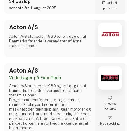
34 opslag
17 kontakt­
noteret på SIX Swiss Exchange (ABBN) og
Nasdaq Stockholm (ABB). www.abb.com
seneste fra 1. august 2025
personer
Acton A/S
Acton A/S startede i 1989 og er i dag en af
Danmarks førende leverandører af åbne
transmissioner.
Acton A/S
Vi deltager på FoodTech
Acton A/S startede i 1989 og er i dag en af
Danmarks førende leverandører af åbne
transmissioner
Programmet omfatter bl.a. lejer, kæder,
Direkte
remme, koblinger, lineærføringer,
kontakt
maskinfødder, teknisk plast, gear, motorer og
meget mere. Har vi mod forventning ikke den
ønskede vare på lager kan vi fremskaffe den
på kort tid gennem vort vidtrækkende net af
Møde­booking
leverandører.