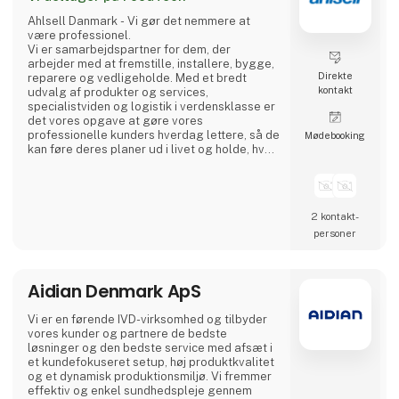
Ahlsell Danmark - Vi gør det nemmere at
være professionel.
Vi er samarbejdspartner for dem, der
arbejder med at fremstille, installere, bygge,
Direkte
reparere og vedligeholde. Med et bredt
kontakt
udvalg af produkter og services,
specialistviden og logistik i verdensklasse er
det vores opgave at gøre vores
professionelle kunders hverdag lettere, så de
Møde­booking
kan føre deres planer ud i livet og holde, hvad
de lover.
Vi betragter os selv som en faglig allieret og
tager ansvar for at hjælpe vores kunder i en
2 kontakt­
verden, hvor den eneste konstant er
personer
forandring. Med vores leverandører i ryggen
er vi altid på forkant, så vi sammen med vores
kunder kan reagere på ændrede
Aidian Denmark ApS
Vi er en førende IVD-virksomhed og tilbyder
vores kunder og partnere de bedste
løsninger og den bedste service med afsæt i
et kundefokuseret setup, høj produktkvalitet
og et dynamisk produktionsmiljø. Vi fremmer
effektiv og enkel sundhedspleje gennem