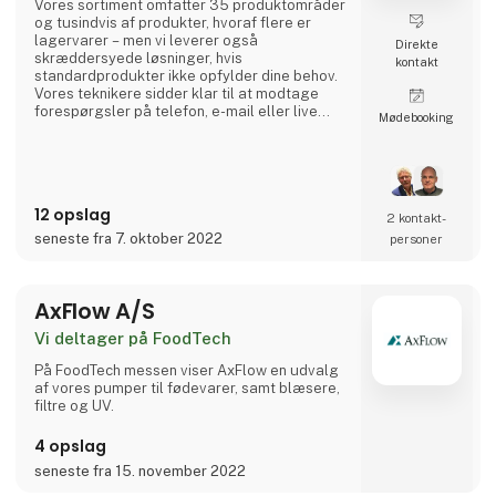
Vores sortiment omfatter 35 produktområder
og tusindvis af produkter, hvoraf flere er
lagervarer – men vi leverer også
Direkte
skræddersyede løsninger, hvis
kontakt
standardprodukter ikke opfylder dine behov.
Vores teknikere sidder klar til at modtage
forespørgsler på telefon, e-mail eller live
Møde­booking
chat.
Opnå et rent og støjfrit arbejdsmiljø
Med vores stærke produktprogram sikres du
de bedste muligheder for at få et sundt og
12 opslag
sikkert arbejdsmiljø hvad enten det drejer sig
2 kontakt­
om ren luft, trykluftsikkerhed eller
seneste fra 7. oktober 2022
personer
nedsættelse af trykluft-støj – og effekten af
vores løs
AxFlow A/S
Vi deltager på FoodTech
På FoodTech messen viser AxFlow en udvalg
af vores pumper til fødevarer, samt blæsere,
filtre og UV.
4 opslag
seneste fra 15. november 2022