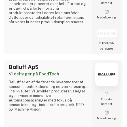
kontakt
inspektører er placeret over hele Europa og
er dagligt på farten for at nå
produktionssteder i deres lokalområder.
Dette giver os fleksibilitet i planlægningen,
Møde­booking
når vores kunders produktionsplan ændrer
sig. Vi sætter standarden for kvalitet og
sikkerhed. Medarbejdere har typisk en
fødevarebaggrund og modtager
professionel træning for at blive din
3 kontakt­
specialiserede servicepartner.
personer
Balluff ApS
Vi deltager på FoodTech
Balluff er en af de førende leverandører af
sensor-, identifikations- og netværksløsninger
i høj kvalitet. Vi udvikler, producerer, sælger
og servicerer innovative
Direkte
automationsløsninger med fokus på
kontakt
sensorteknologi, industrielle netværk, RFID
og Machine Vision.
Møde­booking