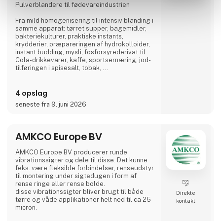
Pulverblandere til fødevareindustrien
Fra mild homogenisering til intensiv blanding i
samme apparat: tørret supper, bagemidler,
bakteriekulturer, praktiske instants,
krydderier, præpareringen af hydrokolloider,
instant budding, mysli, fosforsyrederivat til
Cola-drikkevarer, kaffe, sportsernæring, jod-
tilføringen i spisesalt, tobak, ...
amixon® lever op til de særligt høje
hygiejnekrav i fødevareindustrien, fordi vores
4 opslag
gennemførelser er i overensstemmelse med
seneste fra 9. juni 2026
EHEDG.
Anvendelser i fødevareindustrien
AMKCO Europe BV
Bagemidler og bageblandinger,
melblandinger, mysli
AMKCO Europe BV producerer runde
Pulver til drikkevarer
vibrationssigter og dele til disse. Det kunne
Instant ret, tørret supper, instant sovs, tørre
feks. være fleksible forbindelser, renseudstyr
til montering under sigtedugen i form af
rense ringe eller rense bolde.
disse vibrationssigter bliver brugt til både
Direkte
tørre og våde applikationer helt ned til ca 25
kontakt
micron.