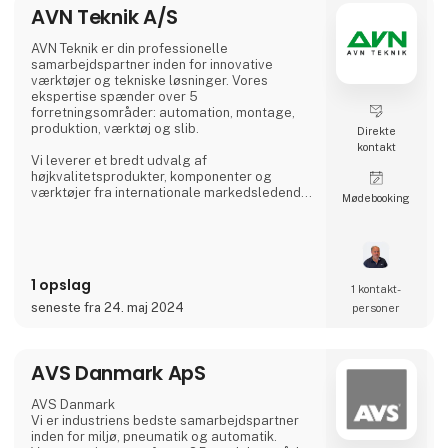
AVN Teknik A/S
AVN Teknik er din professionelle
samarbejdspartner inden for innovative
værktøjer og tekniske løsninger. Vores
ekspertise spænder over 5
forretningsområder: automation, montage,
produktion, værktøj og slib.
Direkte
kontakt
Vi leverer et bredt udvalg af
højkvalitetsprodukter, komponenter og
værktøjer fra internationale markedsledende
Møde­booking
producenter og leverandører. Dette
inkluderer håndværktøj, skærende værktøjer,
montageværktøjer og slibeprodukter, samt
Automations produkter så som servo
aktuatorer og lineære føringer, støddæmpere
1 opslag
teknik og meget mere.
1 kontakt­
seneste fra 24. maj 2024
personer
Hos AVN Teknik er vi dedikerede til at yde den
bedste rådgivning og hjælpe dig. Som kunde
hos os får du
AVS Danmark ApS
AVS Danmark
Vi er industriens bedste samarbejdspartner
inden for miljø, pneumatik og automatik.