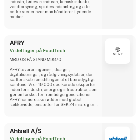
industri, fødevareindustri, kemisk industri,
vandforsyning, spildevandsanlæg og alle
andre steder hvor man håndterer flydende
medier.
AFRY
Vi deltager på FoodTech
MØD OS PÅ STAND M9870
AFRY leverer ingeniør-, design-,
digitaliserings-, og rådgivningsydelser, der
sætter skub i omstillingen til et bæredygtigt
samfund. Vi er 19.000 dedikerede eksperter
inden for industri, energi og infrastruktur, som
gør en forskel for fremtidige generationer.
AFRY har nordiske rødder med global
rækkevidde, omsætter for SEK 24 mia. og er
børsnoteret på Nasdaq Stockholm. Making
Future
Ahlsell A/S
Vi deltager på FoodTech