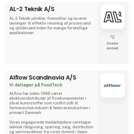
produktstabilitet ved at kontrollere
AL-2 Teknik A/S
luftfugtigheden i opbevarings- og
transportfaciliteter.
AL-2 Teknik udvikler, fremstiller og leverer
løsninger til effektiv rensning af procesvand
Ai
og spildevand inden for mange forskellige
applikationer.
Direkte
kontakt
Alflow Scandinavia A/S
Vi deltager på FoodTech
ALflow har siden 1998 været
eksklusivdistributør af flowkomponenter i
såvel kunststoffer som rustfrit stål til
farmaceutisk industri & fødevareindustrien i
primært Danmark.
Vores engagerede medarbejdere varetager
teknisk rådgivning, sparring, salg, distribution
og serviceydelser fra vores domicil i Vejen.