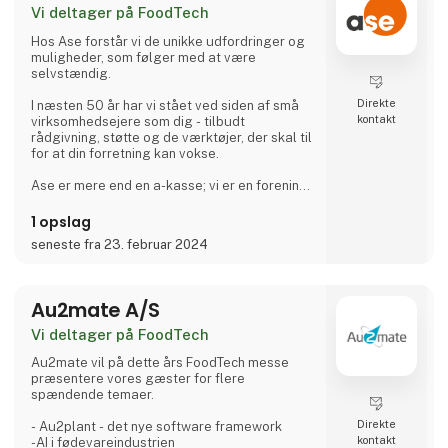
Vi deltager på FoodTech
Hos Ase forstår vi de unikke udfordringer og
muligheder, som følger med at være
selvstændig.
Direkte
I næsten 50 år har vi stået ved siden af små
kontakt
virksomhedsejere som dig - tilbudt
rådgivning, støtte og de værktøjer, der skal til
for at din forretning kan vokse.
Ase er mere end en a-kasse; vi er en forening
dedikeret til at styrke og støtte de små
selvstændige i Danmark med de daglige
1 opslag
udfordringer.
seneste fra 23. februar 2024
Bliv en del af et fællesskab. Foreningen Ase
Selvstændig har skræddetsyet en pakke af
løsninger lige fra juridisk rådgivning til
Au2mate A/S
økonomiske fordele.
Vi deltager på FoodTech
Som selvstændig er din tid værdifuld. Derfor
har vi gjort det nemt for dig: Ét nummer giver
Au2mate vil på dette års FoodTech messe
præsentere vores gæster for flere
spændende temaer.
Direkte
- Au2plant - det nye software framework
kontakt
-AI i fødevareindustrien