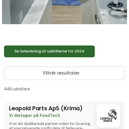
Se listevisning af udstillerne for 2024
Filtrér resultater
448
udstillere
Leopold Parts ApS (Krima)
Vi deltager på FoodTech
Vi er din dedikerede partner inden for levering
af specialiserede rustfri dele til fødevare-,