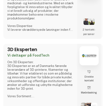
medicinal- og kemiindustrierne. Med en stærk
forpligtelse til innovation og kvalitet tilbyder
vi et bredt udvalg af produkter, der
imødekommer behovene i moderne
produktionsmiljøer.
Vores Ekspertise:
Vi leverer skræddersyede løsninger inden for
2 kontakt­
rustfri tanke, procesudstyr og tilbehør,
personer
herunder CSC-forbindelser, mandekarme og
meget mere. Vores produkter er designet til
at sikre både sikkerhed og effektivitet i dine
3D Eksperten
produktionsprocesser.
Vi deltager på FoodTech
Hvorfor Vælge Os?
Vi kombinerer omfattende branchekendskab
Om 3D Eksperten:
med en passion for at levere pålidelige
3D Eksperten er en af Danmarks førende
produkter
leverandøre af 3D-printere, filamenter og
tilbehør. Vi har etableret os som en pålidelig
Direkte
og innovativ partner for både private kunder,
kontakt
virksomheder og offentlige institutioner, der
ønsker at udforske og udnytte mulighederne
inden for 3D-print.
Møde­booking
Vores Sortiment:
Vi tilbyder et omfattende sortiment af 3D-
printere fra anerkendte mærker som