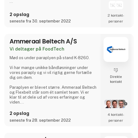
2 opslag
2 kontakt­
seneste fra 30. september 2022
personer
Ammeraal Beltech A/S
Vi deltager på FoodTech
Mød os under paraplyen på stand K-8260.
Vi har mange unikke båndløsninger under
vores paraply og vi vil rigtig gerne fortælle
Direkte
dig om dem.
kontakt
Paraplyen er blevet større. Ammeraal Beltech
og Flexbelt står som ét samlet team. Vi er
klar til at dele ud af vores erfaringer og
viden.
Vi har endnu flere unikke båndløsninger og vil
2 opslag
4 kontakt­
rigtig gerne fortælle dig om dem.
seneste fra 28. september 2022
personer
Vi glæder os især til at præsentere:
Circle Links – bæredygtige løsninger