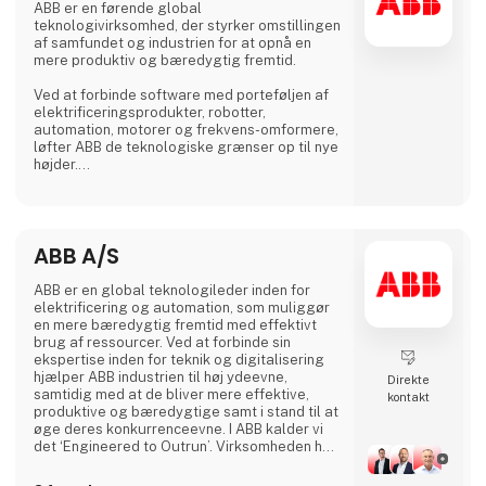
ABB er en førende global
teknologivirksomhed, der styrker omstillingen
af samfundet og industrien for at opnå en
mere produktiv og bæredygtig fremtid.
Ved at forbinde software med porteføljen af
elektrificeringsprodukter, robotter,
automation, motorer og frekvens-omformere,
løfter ABB de teknologiske grænser op til nye
højder.
ABB’s succes bygger på mere end 130 års
ekspertise og drives af 105.000 dygtige
medarbejdere i over 100 lande.
ABB A/S
ABB er en global teknologileder inden for
elektrificering og automation, som muliggør
en mere bæredygtig fremtid med effektivt
brug af ressourcer. Ved at forbinde sin
ekspertise inden for teknik og digitalisering
hjælper ABB industrien til høj ydeevne,
Direkte
samtidig med at de bliver mere effektive,
kontakt
produktive og bæredygtige samt i stand til at
øge deres konkurrenceevne. I ABB kalder vi
det ‘Engineered to Outrun’. Virksomheden har
over 140 års historie og mere end 105.000
medarbejdere på verdensplan. ABB’s aktier er