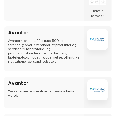
Vi leverer til over 300 virksomheder og
institutioner i Danmark og er kendt for høj
3 kontakt­
kvalitet og personlig service. På HI-messen
personer
kan du møde vores erfarne team, som står
klar til at rådgive om den bedste
høreværnsløsning til dine behov.
Avantor
På vores stand til dette års HI-messen kan d
Avantor®, en del af Fortune 500, er en
førende global leverandør af produkter og
services til laboratorie- og
produktionskunder inden for farmaci,
bioteknologi, industri, uddannelse, offentlige
institutioner og sundhedspleje.
Avantor
We set science in motion to create a better
world.