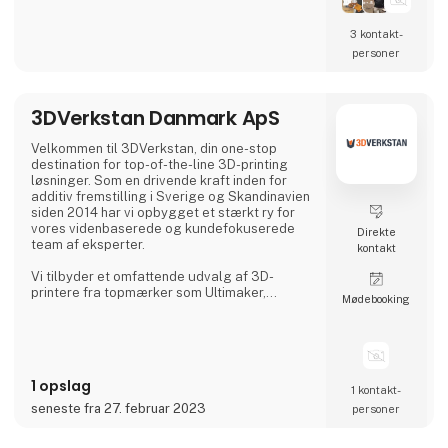
Anycubic, Creality og UltiMaker. Vores udvalg
inkluderer også vores eget premium
3 kontakt­
filamentmærke, 3DE Premium Filament, som
personer
findes i mange forskellige typer, herunder
3DE Max, 3DE Silky, PBT+, KungFuFlex og
mange flere. Dette sikrer, at vores kunder alt
3DVerkstan Danmark ApS
Velkommen til 3DVerkstan, din one-stop
destination for top-of-the-line 3D-printing
løsninger. Som en drivende kraft inden for
additiv fremstilling i Sverige og Skandinavien
siden 2014 har vi opbygget et stærkt ry for
vores videnbaserede og kundefokuserede
Direkte
team af eksperter.
kontakt
Vi tilbyder et omfattende udvalg af 3D-
printere fra topmærker som Ultimaker,
Møde­booking
Formlabs, Markforged, Meltio og MiniFactory
og sikrer produktkvalitet, enestående service
og support. Vores tætte samarbejde med
brancheførende virksomheder gør det muligt
for os at levere avanceret 3D-printteknologi
1 opslag
til kunder over hele verden.
1 kontakt­
seneste fra 27. februar 2023
personer
Hos 3DVerkstan har vi stor erfaring og viden i