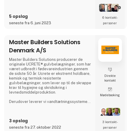
5 opslag
6 kontakt­
seneste fra 6. juni 2023
personer
Master Builders Solutions
Denmark A/S
Master Builders Solutions producerer de
originale UCRETE® gulvbelægninger, som har
været udbredt i fødevareindustrien gennem
de sidste 50 år. Ucrete er ekstremt holdbare,
Direkte
kemisk og termisk resistente
kontakt
gulvbelægninger, som lever op til de skrappe
krav til hygiejne og skridsikring i
levnedsmiddelproduktion.
Møde­booking
Derudover leverer vi vandtætningssystemer
til tætning af vandtanke, fødevaretanke,
biogasanlæg og rensningsanlæg. En af
løsningerne er det innovative
3 opslag
vandtætningsmembran system MasterSeal
3 kontakt­
7000 CR, baseret på Xolutec® teknologi.
seneste fra 27. oktober 2022
personer
Membranen er hurtighærdende, ekstremt