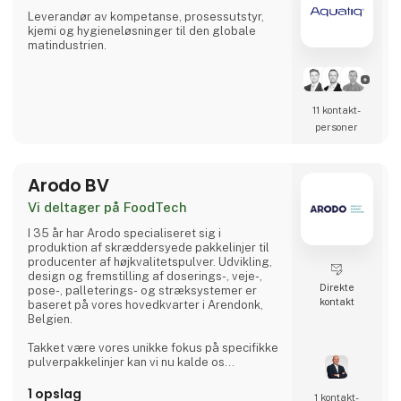
Leverandør av kompetanse, prosessutstyr,
kjemi og hygieneløsninger til den globale
matindustrien.
11 kontakt­
personer
Arodo BV
Vi deltager på FoodTech
I 35 år har Arodo specialiseret sig i
produktion af skræddersyede pakkelinjer til
producenter af højkvalitetspulver. Udvikling,
design og fremstilling af doserings-, veje-,
Direkte
pose-, palleterings- og stræksystemer er
kontakt
baseret på vores hovedkvarter i Arendonk,
Belgien.
Takket være vores unikke fokus på specifikke
pulverpakkelinjer kan vi nu kalde os
markedsledere. Vores innovative AROVAC®-
teknologi er det eneste system i verden, der
1 opslag
1 kontakt­