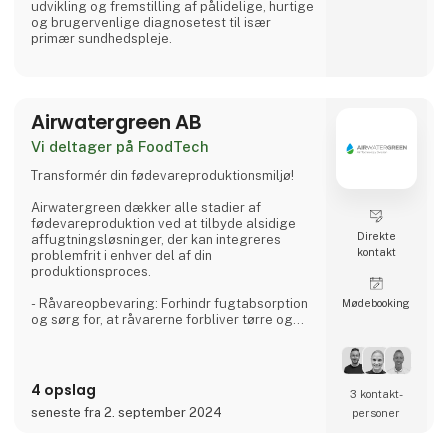
udvikling og fremstilling af pålidelige, hurtige
og brugervenlige diagnosetest til især
primær sundhedspleje.
Airwatergreen AB
Vi deltager på FoodTech
Transformér din fødevareproduktionsmiljø!
Airwatergreen dækker alle stadier af
fødevareproduktion ved at tilbyde alsidige
Direkte
affugtningsløsninger, der kan integreres
kontakt
problemfrit i enhver del af din
produktionsproces.
- Råvareopbevaring: Forhindr fugtabsorption
Møde­booking
og sørg for, at råvarerne forbliver tørre og
brugbare.
- Produktionsområder: Undgå kondens og
oprethold et hygiejnisk miljø under
produktionen.
4 opslag
3 kontakt­
- Emballering: Beskyt færdige produkter mod
seneste fra 2. september 2024
personer
fugt, der kan kompromittere emballagens
integritet.
- Opbevaring og distribution: Sikr langvarig