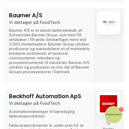
kemikalieresistent og revneoverbyggende
og dermed særlig egnet til renseanl
Baumer A/S
Vi deltager på FoodTech
Baumer A/S er et dansk datterselskab, af
Schweiziske Baumer Group, som med 39
selskaber i 19 lande, beskæftiger mere end
3.000 medarbejdere. Baumer Group udvikler,
producerer og markedsfører et af markedets
bredeste sortimenter af sensorer,
visionsystemer, enkodere og
procesinstrumenter til industrien. Baumer A/S
udvikler og producerer en stor del af Baumer
Groups processensorer i Danmark.
Beckhoff Automation ApS
Vi deltager på FoodTech
1
Automationsløsninger til bæredygtig
fødevareproduktion
Fødevareproducenter er under pres for at