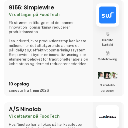
9156: Simplewire
Vi deltager på FoodTech
Få strømmen tilbage med det samme:
Innovation i opmærkning reducerer
produktionsstop.
Direkte
I en industri, hvor produktionsstop kan koste
kontakt
millioner, er det altafgørende at have et
pålideligt og effektivt opmærkningssystem.
Simplewire tilbyder en innovativ løsning, der
eliminerer behovet for traditionelle labels og
Møde­booking
kabelstrips og dermed reducerer nedetiden i
fødevareproduktionsanlæg betydeligt.
Hvordan fungerer Simplewire?
10 opslag
3 kontakt­
Simplewires digitale opmærkningssystem
seneste fra 1. juni 2026
personer
indlejrer et unikt ID i alle elektriske
installationer, der er forbundet til en sikring.
Dette ID kan scannes overalt langs kabler og
ledninger, hvilket giver præcis og øjeblikkelig
A/S Ninolab
Vi deltager på FoodTech
Hos Ninolab har vi fokus på høj kvalitet og