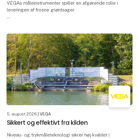
VEGAs måleinstrumenter spiller en afgørende rolle i
leveringen af frosne grøntsager
Spinat og minestrone er blandt de bedst sælgende
produkter fra Italiens største kølelager. For at sikre, at
fødev
5. august 2026
| VEGA
Sikkert og effektivt fra kilden
Niveau- og trykmåleteknologi sikrer høj kvalitet i