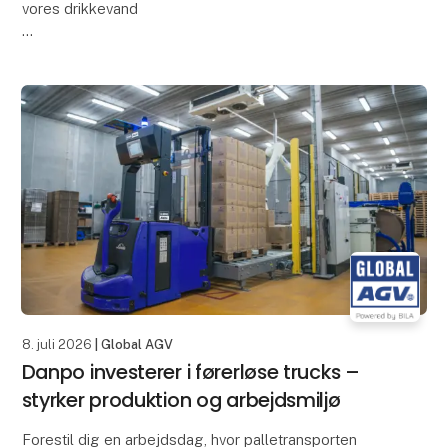
vores drikkevand
Rensning af drikkevand er en kompleks proces, hvor
mange parametre skal overvåges nøje for at sikre, at
vandet lever op til de hø
8. juli 2026
| Global AGV
Danpo investerer i førerløse trucks –
styrker produktion og arbejdsmiljø
Forestil dig en arbejdsdag, hvor palletransporten