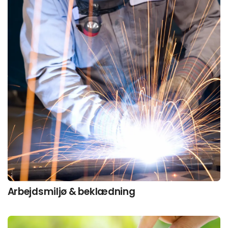
Interesse­områder
FoodTech henvender sig til hele
fødevareindustrien, hvor de primære
produktgrupper som du kan finde på FoodTech er:
Se alle leverandører her
Arbejdsmiljø & beklædning