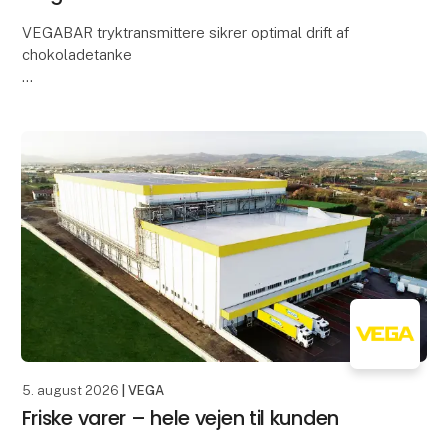
VEGABAR tryktransmittere sikrer optimal drift af
chokoladetanke
Når vi tænker på chokolade, tænker vi som regel på
velkendte mærker som Milka, Mars eller Ritter Sport.
Barry Callebaut er derimod må
5. august 2026
| VEGA
Friske varer – hele vejen til kunden