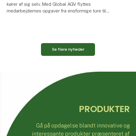
kører af sig selv. Med Global AGV flyttes
medarbejdernes opgaver fra ensformige ture til
opgaver, der kræver omtanke og kvalitet. AGV’en
transporterer
Se flere nyheder
PRODUKTER
Gå på opdagelse blandt innovative og
interessante produkter præsenteret af